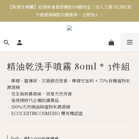
【新朋友專屬】註冊新會員即贈$100購物金！加入艾薇丹LINE官
方帳號再贈$50優惠券，立即加入！
精油乾洗手噴霧 80ml * 3件組
．檸檬、歐薄荷、沉香醇百里香、檸檬尤加利 + 75%有機植物來
源酒精
．完全無刺鼻氣味，而是天然芳香
．後疫情時代必備防護單品
．100%天然精油與植物來源酒精
．ECOCERT與COSMEBIO 雙有機認證
全店，滿$2,000免運優惠