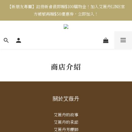
【新朋友專屬】註冊新會員即贈$100購物金！加入艾薇丹LINE官
方帳號再贈$50優惠券，立即加入！
商店介紹
關於艾薇丹
艾薇丹的故事
艾薇丹的承諾
艾薇丹芳療師