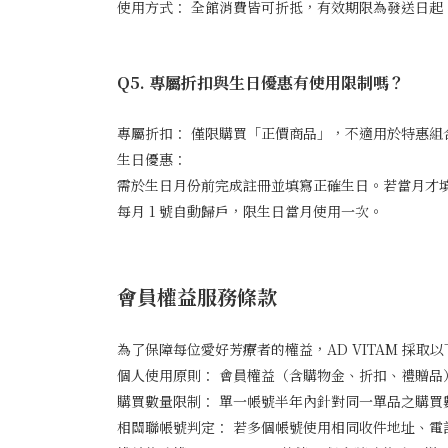
使用方式： 全館消費皆可折抵，有效期限為發送日起 3
Q5. 專屬折扣與生日優惠有使用限制嗎？
專屬折扣： 僅限購買「正價商品」，不適用於特惠
生日優惠：
需於生日月份前完成註冊並填寫正確生日。若當月才
每月 1 號自動歸戶，限生日當月使用一次。
會員權益服務條款
為了保障每位愛好芳療者的權益，AD VITAM 採
個人使用原則： 會員權益（含購物金、折扣、禮贈品
購買數量限制： 單一帳號半年內針對同一單品之購買數量
相關聯帳號判定： 若多個帳號使用相同收件地址、