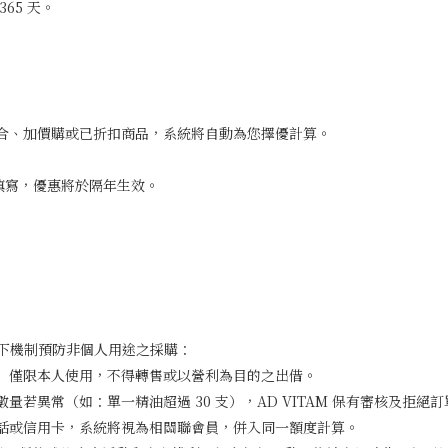
65 天。
組合、加價購或已折扣商品，系統將自動為您擇優計算。
填寫，優惠將於隔年生效。
取以下機制預防非個人用途之採購：
）僅限本人使用，不得轉售或以營利為目的之出借。
若異常（如：單一精油超過 30 支），AD VITAM 保有審核及拒絕
電話或信用卡，系統將視為相關聯會員，併入同一額度計算。