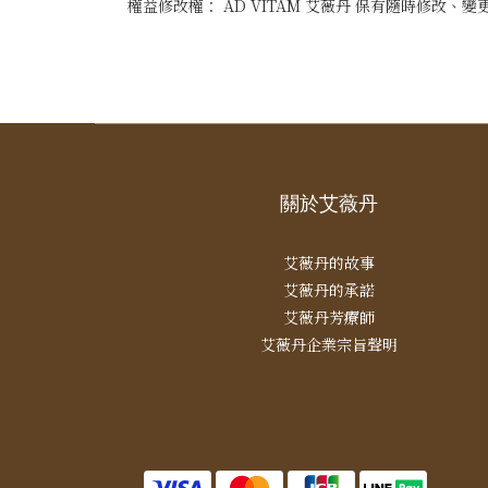
權益修改權： AD VITAM 艾薇丹 保有隨時修
關於艾薇丹
艾薇丹的故事
艾薇丹的承諾
艾薇丹芳療師
艾薇丹企業宗旨聲明