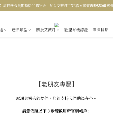
】註冊新會員即贈$100購物金！加入艾薇丹LINE官方帳號再贈$50優惠
途
產品類型
關於艾薇丹
歐盟有機認證
零售據點
【老朋友專屬】
感謝您過去的陪伴，您的支持我們點滴在心。
請您依照以下 3 步驟啟用新官網帳戶：