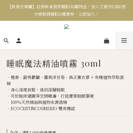
【新朋友專屬】註冊新會員即贈$100購物金！加入艾薇丹LINE官
方帳號再贈$50優惠券，立即加入！
睡眠魔法精油噴霧 30ml
．檀香、甜馬鬱蘭、羅馬洋甘菊、真正薰衣草 + 有機植物萃取酒
精
．身心深度放鬆，達到深層睡眠
．可於睡床週圍等空間噴灑，打造優質睡眠環境
．100%天然精油與植物來源酒精
．ECOCERT與COSMEBIO 雙有機認
全店，滿$2,000免運優惠