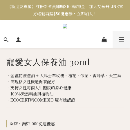
【新朋友專屬】註冊新會員即贈$100購物金！加入艾薇丹LINE官
方帳號再贈$50優惠券，立即加入！
寵愛女人保養油 30ml
．金盞花浸泡油 + 大馬士革玫瑰、橙花、依蘭、香蜂草、天竺葵
．高規格女性機能保養配方
．支持女性每個人生階段的身心健康
．100%天然精油與植物油
．ECOCERT與COMEBIO 雙有機認證
全店，滿$2,000免運優惠